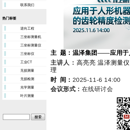
联系我们
热门标签
逆向工程
三坐标测量机
三坐标测量仪
主 题：温泽集团——应用
三坐标仪
主讲人
：
高亮亮
温泽测量仪
工业CT
理
无损测量
时 间：
2025
-
11
-
6
14:00
无损检测
光学测量
会议形式：
在线研讨会
叶片测量