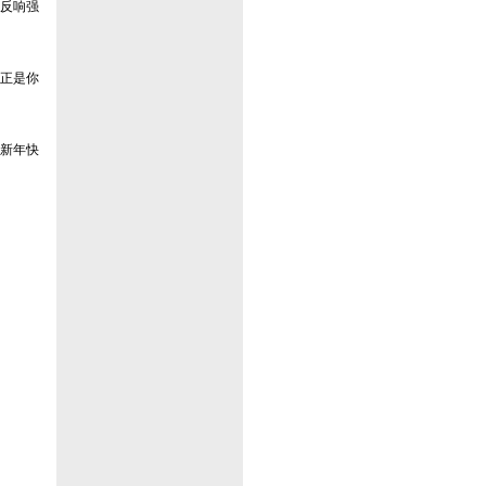
反响强
正是你
新年快