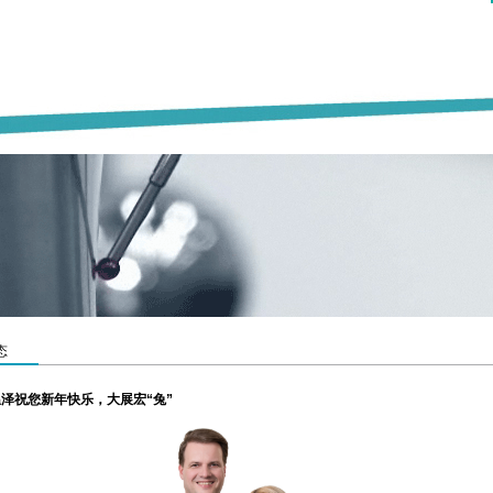
态
 温泽祝您新年快乐，大展宏“兔”