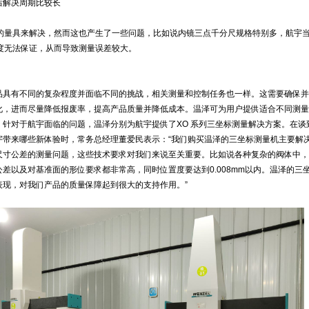
后解决周期比较长
量的量具来解决，然而这也产生了一些问题，比如说内镜三点千分尺规格特别多，航宇
精度无法保证，从而导致测量误差较大。
品具有不同的复杂程度并面临不同的挑战，相关测量和控制任务也一样。这需要确保并
化，进而尽量降低报废率，提高产品质量并降低成本。温泽可为用户提供适合不同测量
。针对于航宇面临的问题，温泽分别为航宇提供了XO 系列三坐标测量解决方案。在谈
宇带来哪些新体验时，常务总经理董爱民表示：“我们购买温泽的三坐标测量机主要解
尺寸公差的测量问题，这些技术要求对我们来说至关重要。比如说各种复杂的阀体中，
差以及对基准面的形位要求都非常高，同时位置度要达到0.008mm以内。温泽的三
表现，对我们产品的质量保障起到很大的支持作用。”