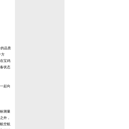
一的品质
个方
在宝鸡
备状态
一起向
标测量
此之外，
航空航