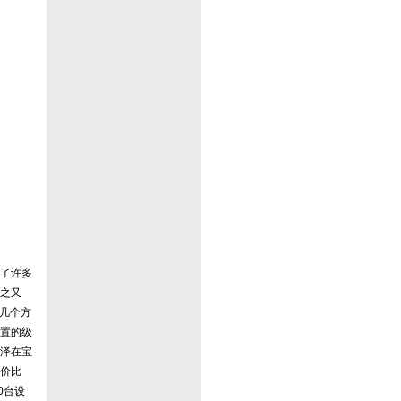
了许多
之又
几个方
置的级
泽在宝
价比
0台设