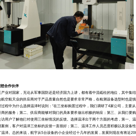
理想合作伙伴
天产业对国家，无论从军事国防还是经济国力上讲，都有着中流砥柱的地位，其中集结
为航空航天业的供应商对于产品质量自然也是要求非常严格，在检测设备选型时也是慎
型过程中为什么选择温泽时说到：“在三坐标购置过程中，我们调研了4家公司，主要从
应商的服务；第二、供应商能够对我们的具体要求做出积极的响应；第三、从我们要购
走访用户了解他们对使用三坐标情况的反馈。选择温泽出于两个方面的考虑，第一、温
用案例，客户对温泽三坐标的反馈一直很好；第二、温泽工作人员态度积极以及设备性
了温泽。总的来说，航宇从5台设备的小企业经过十几年的发展，发展到现在有将近20