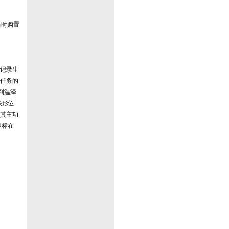
当时购置
记录生
任务的
到温泽
决形位
其主功
坐标在