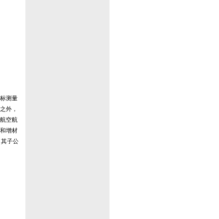
标测量
此之外，
航空航
和增材
。其子公