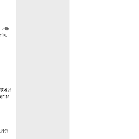
。用旧
f 说。
获难以
“现在我
进行升