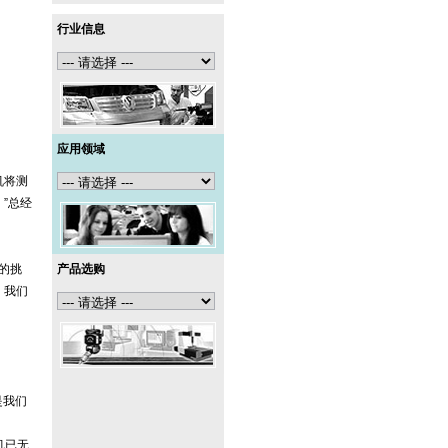
行业信息
应用领域
量机将测
”总经
化的挑
产品选购
。我们
是我们
机已无