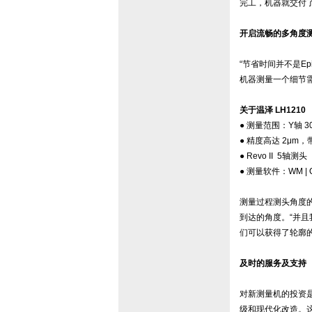
完工，机器就交付
开启流畅的多角度
“节省时间并不是E
机器测量一个细节需要
关于温泽 LH1210
● 测量范围：Y轴 30
● 精度高达 2μm
● Revo II 5
● 测量软件：WM | Qu
测量过程测头角度
到达的角度。“并且我
们可以获得了轮廓
及时的服务及支持
对新测量机的投资是
级和现代化改造。这