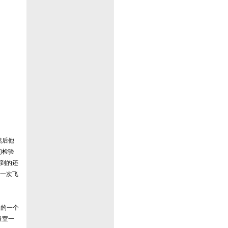
然后他
们检验
到的还
一次飞
 的一个
量室一