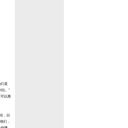
他们是
到位。”
展可以惠
讨论，以
他们，
师并创建