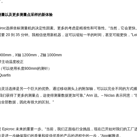
了。
测量以及更多测量点采样的新体验
piroc选择坐标测量机的决定性因素。更多的考虑是精准性和可靠性。“当然，它会更快
 20 到 35 分钟。我相信使用新机器，这可以缩短一半的时间，甚至可能更快，”Lei
00mm，X轴 1200mm，Z轴 1000mm
，带主动温度校正
轴测头 （可以使用长度800mm的测针）
artis
的灵活选择是另一个巨大的优势。通过移动测头上的附加轴，可以以完全不同的方式捕
们获得了更多的测量点，这使得测量数据更加可靠,” Ann 说。– Niclas 表示同意：
的全部数据，因此有很大的区别。”
 Epicroc 未来的重要一步。“当前，我们正面临行业挑战，现在已开始对我们的工厂
是进一步确保我们的质量和提供优质的产品的进程中的一步，”Ann解释道。