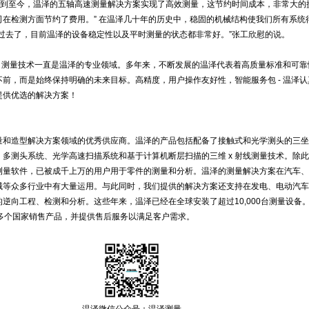
使用到至今，温泽的五轴高速测量解决方案实现了高效测量，这节约时间成本，非常大的
司在检测方面节约了费用。” 在温泽几十年的历史中，稳固的机械结构使我们所有系统
年过去了，目前温泽的设备稳定性以及平时测量的状态都非常好。”张工欣慰的说。
开始，测量技术一直是温泽的专业领域。多年来，不断发展的温泽代表着高质量标准和可靠性 
前，而是始终保持明确的未来目标。高精度，用户操作友好性，智能服务包 - 温泽认
提供优选的解决方案！
量和造型解决方案领域的优秀供应商。温泽的产品包括配备了接触式和光学测头的三坐
多测头系统、光学高速扫描系统和基于计算机断层扫描的三维 x 射线测量技术。除
测量软件，已被成千上万的用户用于零件的测量和分析。温泽的测量解决方案在汽车、
械等众多行业中有大量运用。与此同时，我们提供的解决方案还支持在发电、电动汽车
逆向工程、检测和分析。这些年来，温泽已经在全球安装了超过10,000台测量设备
0多个国家销售产品，并提供售后服务以满足客户需求。