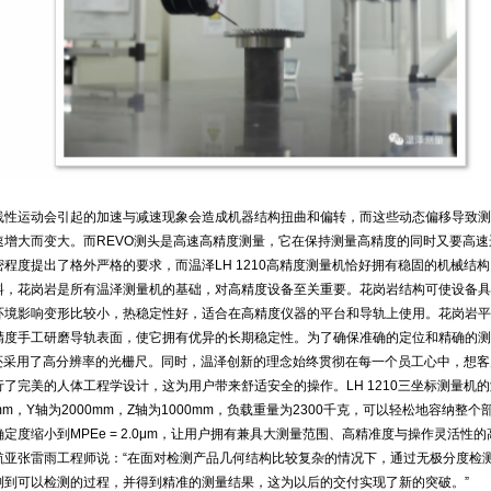
线性运动会引起的加速与减速现象会造成机器结构扭曲和偏转，而这些动态偏移导致测
速增大而变大。而REVO测头是高速高精度测量，它在保持测量高精度的同时又要高速
程度提出了格外严格的要求，而温泽LH 1210高精度测量机恰好拥有稳固的机械结
料，花岗岩是所有温泽测量机的基础，对高精度设备至关重要。花岗岩结构可使设备具
环境影响变形比较小，热稳定性好，适合在高精度仪器的平台和导轨上使用。花岗岩平
精度手工研磨导轨表面，使它拥有优异的长期稳定性。为了确保准确的定位和精确的测
10还采用了高分辨率的光栅尺。同时，温泽创新的理念始终贯彻在每一个员工心中，想
了完美的人体工程学设计，这为用户带来舒适安全的操作。LH 1210三坐标测量机
mm，Y轴为2000mm，Z轴为1000mm，负载重量为2300千克，可以轻松地容纳整个
定度缩小到MPEe = 2.0μm，让用户拥有兼具大测量范围、高精准度与操作灵活性的
航亚张雷雨工程师说：“在面对检测产品几何结构比较复杂的情况下，通过无极分度检
测到可以检测的过程，并得到精准的测量结果，这为以后的交付实现了新的突破。”