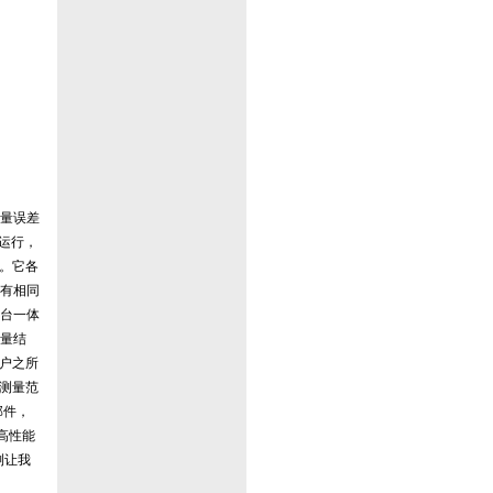
量误差
运行，
构。它各
有相同
台一体
量结
客户之所
的测量范
部件，
高性能
测让我