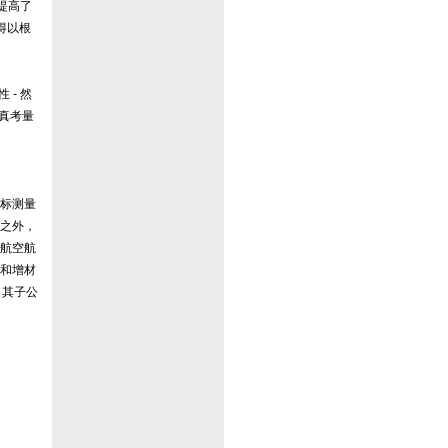
提高了
得以根
- 然
真考量
标测量
此之外，
航空航
和增材
。其子公