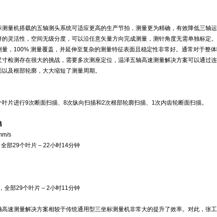
标测量机搭载的五轴测头系统可适应更高的生产节拍，测量更为精确，有效降低三轴运
好的灵活性，空间无级分度，可以沿任意矢量方向完成测量，测针角度无需单独标定。
量，100% 测量覆盖，并延伸至复杂的测量特征表面且稳定性非常好。通常对于整
尺寸检测存在很大的挑战，需要多次测座定位，温泽五轴高速测量解决方案可以通过连
面以及根部轮廓，大大缩短了测量周期。
个叶片进行9次断面扫描、8次纵向扫描和2次根部轮廓扫描、1次内齿轮断面扫描。
描
m/s
，全部29个叶片 – 22小时14分钟
秒，全部29个叶片 – 2小时11分钟
轴高速测量解决方案相较于传统通用型三坐标测量机非常大的提升了效率。对此，张工