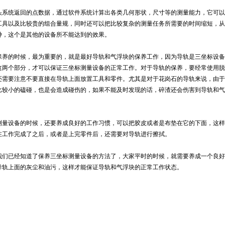
头系统返回的点数据，通过软件系统计算出各类几何形状，尺寸等的测量能力，它可以
工具以及比较贵的组合量规，同时还可以把比较复杂的测量任务所需要的时间缩短，从
钟，这个是其他的设备所不能达到的效果。
保养的时候，最为重要的，就是最好导轨和气浮块的保养工作，因为导轨是三坐标设备
这两个部分，才可以保证三坐标测量设备的正常工作。对于导轨的保养，要经常使用脱
还需要注意不要直接在导轨上面放置工具和零件。尤其是对于花岗石的导轨来说，由于
比较小的磕碰，也是会造成碰伤的，如果不能及时发现的话，碎渣还会伤害到导轨和气
测量设备的时候，还要养成良好的工作习惯，可以把胶皮或者是布垫在它的下面，这样
在工作完成了之后，或者是上完零件后，还需要对导轨进行擦拭。
我们已经知道了保养三坐标测量设备的方法了，大家平时的时候，就需要养成一个良好
导轨上面的灰尘和油污，这样才能保证导轨和气浮块的正常工作状态。