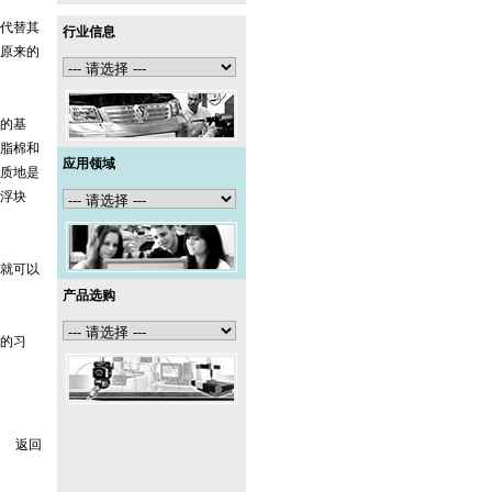
代替其
行业信息
原来的
的基
脂棉和
应用领域
质地是
浮块
就可以
产品选购
的习
返回