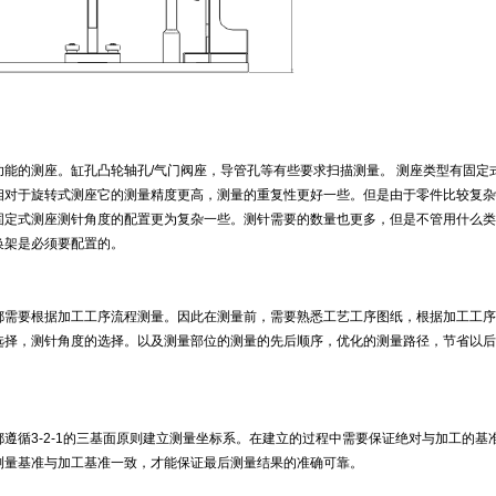
功能的测座。缸孔凸轮轴孔/气门阀座，导管孔等有些要求扫描测量。 测座类型有固定
相对于旋转式测座它的测量精度更高，测量的重复性更好一些。但是由于零件比较复杂
固定式测座测针角度的配置更为复杂一些。测针需要的数量也更多，但是不管用什么类
换架是必须要配置的。
都需要根据加工工序流程测量。因此在测量前，需要熟悉工艺工序图纸，根据加工工序
选择，测针角度的选择。以及测量部位的测量的先后顺序，优化的测量路径，节省以后
遵循3-2-1的三基面原则建立测量坐标系。在建立的过程中需要保证绝对与加工的基
测量基准与加工基准一致，才能保证最后测量结果的准确可靠。