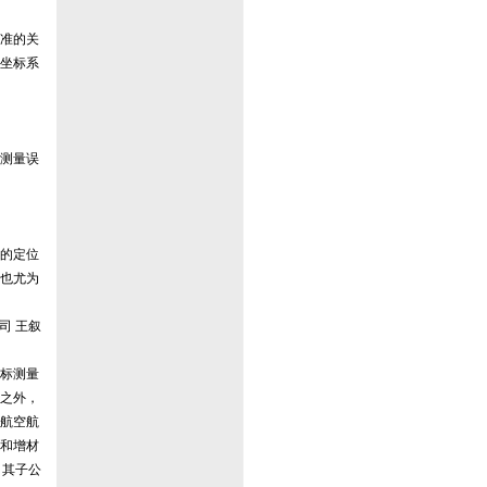
准的关
坐标系
测量误
的定位
也尤为
司 王叙
标测量
此之外，
航空航
和增材
。其子公