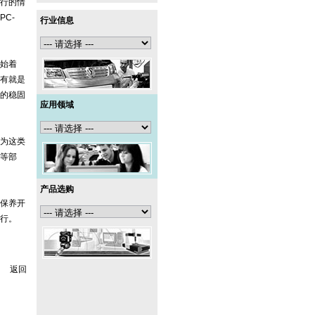
行的情
C-
行业信息
始着
有就是
的稳固
应用领域
为这类
等部
产品选购
保养开
行。
返回