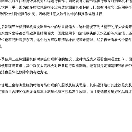
标测量机时往往都是计算机为终端进行操作，因此就有可能出现执行命令时测量机不运
从软件下手，因为很多时候就是指令没有达到测量机引起的，比如有时候忘记启用多个P
会导致部分快捷键操作失灵，因此要注意入软件的维护和操作规范才行。
之后发现三坐标测量机每次测量作业的结果都偏大，这种情况下先从精密的探头设备开
脏东西粉尘等都会导致测量结果偏大，因此要用专门清洁探头的无水乙醇等来清洁，还
部位也容易附着脏东西，这个地方可以用清洁橡皮泥等来清理，然后再来看看各个部件
因。
冬季使用三坐标测量机的时候会出现断电的情况，这种情况先来看看室内湿度如何，因
有使用环境要求，其中湿度太高就会对设备运行造成影响，还有就是定期清理导轨皮带
清洁也是降低故障率的有效方法。
常使用
三坐标测量机
的时候可能出现的问题以及解决思路，其实温泽给出的建议是先从
定期而且合理的保养设备基本上测量机就不容易发生故障，而且要选择质量好的品牌才