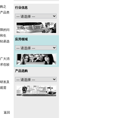
购之
行业信息
产品类
障的问
和生
应用领域
轻易选
广大消
求也较
产品选购
研发及
观需
返回