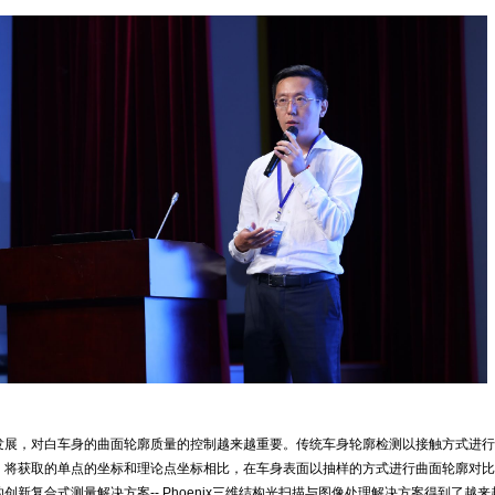
发展，对白车身的曲面轮廓质量的控制越来越重要。传统车身轮廓检测以接触方式进行
，将获取的单点的坐标和理论点坐标相比，在车身表面以抽样的方式进行曲面轮廓对比
创新复合式测量解决方案-- Phoenix三维结构光扫描与图像处理解决方案得到了越来