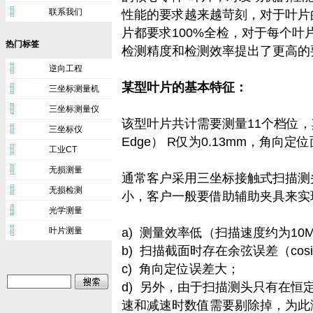
联系我们
性能的要求越来越苛刻，对于叶片
片都要求100%全检，对于每个
热门标签
检测精度和检测效率提出了更高的
逆向工程
某型叶片的基本特征：
三坐标测量机
三坐标测量仪
该型叶片共计需要测量11个档位，其中
三坐标仪
Edge） R仅为0.13mm，角向定
工业CT
无损测量
通常客户采用三坐标接触式扫描测
无损检测
小，客户一般要借助辅助夹具来实
光学测量
叶片测量
a)
测量效率低（扫描速度约为10M
b)
扫描截面时存在余弦误差（cosine
c)
角向定位误差大；
d)
另外，由于扫描测头只有在恒
速和减速时数值需要剔除掉，为此