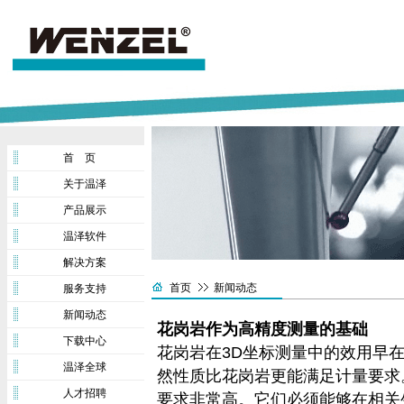
首 页
关于温泽
产品展示
温泽软件
解决方案
首页
新闻动态
服务支持
新闻动态
花岗岩作为高精度测量的基础
下载中心
花岗岩在
3D
坐标测量中的
效用
早
温泽全球
然性质比花岗岩更能满足计量要求
人才招聘
要求
非常
高。它们必须
能够
在
相关